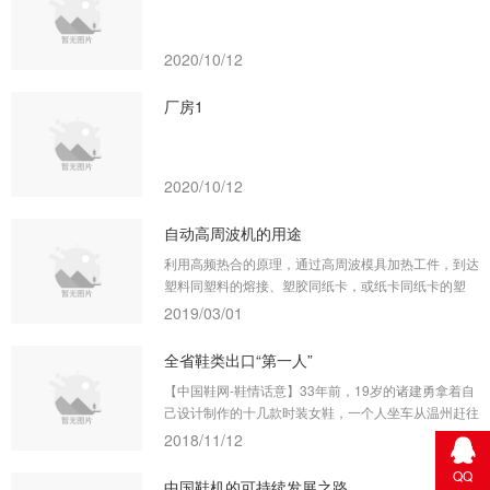
2020/10/12
厂房1
2020/10/12
自动高周波机的用途
利用高频热合的原理，通过高周波模具加热工件，到达
塑料同塑料的熔接、塑胶同纸卡，或纸卡同纸卡的塑
接，被熔接的纸卡通常在印刷时表面被涂上一层PVC或
2019/03/01
APET、PETG的胶水，在自动高周波机的作用下熔为
一体。
全省鞋类出口“第一人”
【中国鞋网-鞋情话意】33年前，19岁的诸建勇拿着自
己设计制作的十几款时装女鞋，一个人坐车从温州赶往
杭州，再坐船辗转到苏州，最终完成了人生的第一笔3
2018/11/12
00双鞋订单。 33年后，他专注制鞋，把金帝从一个十
QQ
多人的家庭小作坊做成6500多人、年产2500多万双的
中国鞋机的可持续发展之路