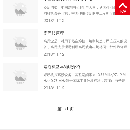
鞋业集团，成为连续1
众所周知，中国是鞋行业生产大国，从国外引进最基本
TOP
的鞋机设备开始，中国便由传统的手工制鞋全面发展到
机械制鞋，加上中国地产丰富，制鞋行业便迅速发展成
2018/11/12
为世界领先地位，这一切首要的归功于制鞋设备。
高周波原理
高周波是一种用于热合熔接，熔断切边，凹凸压花的设
备，高周波原理是利用高周波电磁场将两个部件热合焊
接在一起或单个产品材料上熔接与熔断切边，凹凸压
2018/11/12
花/压图案的制造工艺，高周波可热合加工的产品有汽
车脚垫，充气塑胶艇，尿袋/输液袋/引流袋/氧气袋，防
熔断机基本知识介绍
水帆布，帐篷，雨
熔断机属高频设备，其整荡频率为13.56MHz,27.12 M
Hz,40.78 MHz符合国际工业波段标准，高频由电子管
自激振荡器产生商频电磁场，使加工塑胶在上下电极间
2018/11/12
的高频电场中，其内部分子产生距力运动摩擦，在模具
的压力下得到其熔接目的，熔接效果。
第
1
/
1
页