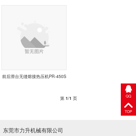
前后滑台无缝熔接热压机PR-450S
QQ
第
1
/
1
页
TOP
东莞市力升机械有限公司